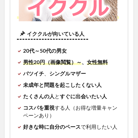
イククルが向いている人
20代～50代の男女
男性20円（画像閲覧）～
、
女性無料
バツイチ
、
シングルマザー
未成年と問題を起こしたくない人
たくさんの人
と
すぐに出会いたい人
コスパを重視
する人（お得な増量キャン
ペーンあり）
好きな時に自分のペース
で利用したい人